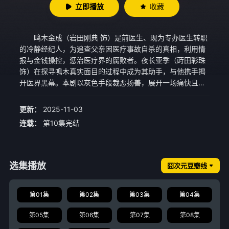
立即播放
收藏
鸣木金成（岩田刚典 饰）是前医生、现为专办医生转职
的冷静经纪人，为追查父亲因医疗事故自杀的真相，利用情
报与金钱操控，惩治医疗界的腐败者。夜长亚季（莳田彩珠
饰）在探寻鳴木真实面目的过程中成为其助手，与他携手揭
开医界黑幕。本剧以灰色手段裁恶扬善，展开一场痛快且颠
覆传统的医疗悬疑故事。
更新：
2025-11-03
连载：
第10集完结
选集播放
囧次元豆瓣线
第01集
第02集
第03集
第04集
第05集
第06集
第07集
第08集