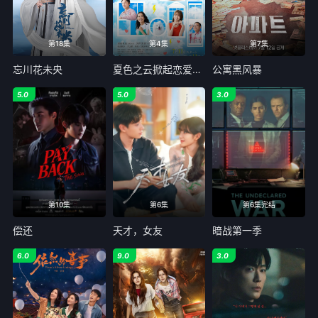
第18集
第4集
第7集
忘川花未央
夏色之云掀起恋爱与风暴
公寓黑风暴
5.0
5.0
3.0
第10集
第6集
第6集完结
偿还
天才，女友
暗战第一季
6.0
9.0
3.0