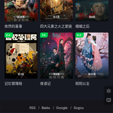
第26集
第4集
第9集
依然的喜事
四大元素之火之爱链
婚姻之后
8.0
7.0
9.0
第3集
第6集
第15集
记忆管理局
夜语记
昭阳公主
RSS
Baidu
Google
Sogou