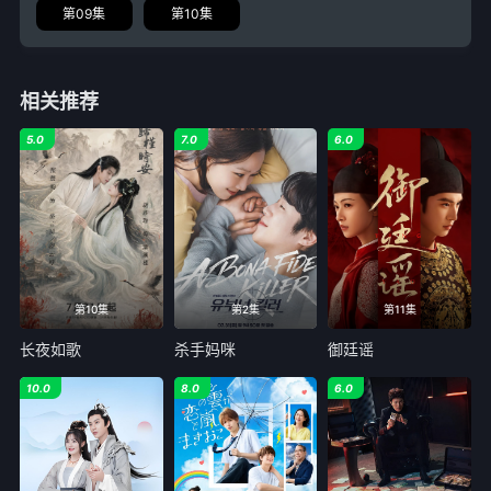
第09集
第10集
相关推荐
5.0
7.0
6.0
第10集
第2集
第11集
长夜如歌
杀手妈咪
御廷谣
10.0
8.0
6.0