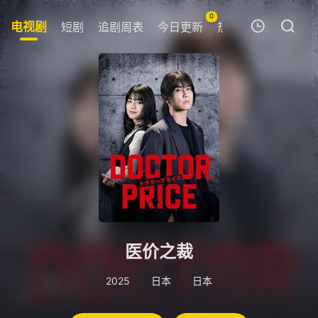
0
电视剧
短剧
追剧周表
今日更新
热榜
APP下载
我的观影记录
暂无观看影片的记录
医价之裁
2025
日本
日本