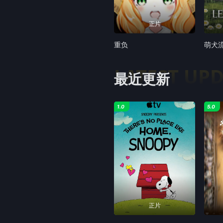
正片
重负
萌犬
LATEST UP
最近更新
1.0
5.0
正片