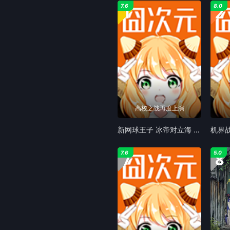
1
2
7.6
8.0
高校之战再度上演
新网球王子 冰帝对立海 未来之战 后篇
7
8
7.6
5.0