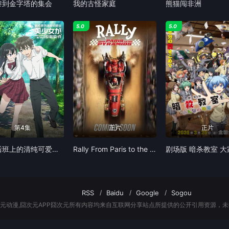
黎到金字塔的集会
我的古怪家庭
熊猫闯非洲
5.0
5.0
第4集
正片
正片
转学后班上的清纯可爱美少女竟是小时候玩在一起的哥儿们
Rally From Paris to the Pyramids
RSS
Baidu
Google
Sogou
次元动漫,囧次元APP囧次元所有内容均来自互联网分享站点所提供的公开引用资源，