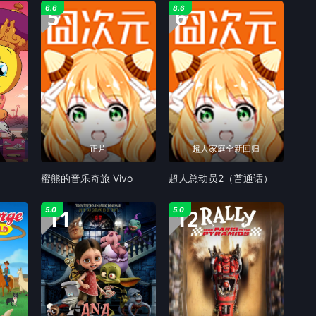
5
6
6.6
8.6
正片
超人家庭全新回归
蜜熊的音乐奇旅 Vivo
超人总动员2（普通话）
11
12
5.0
5.0