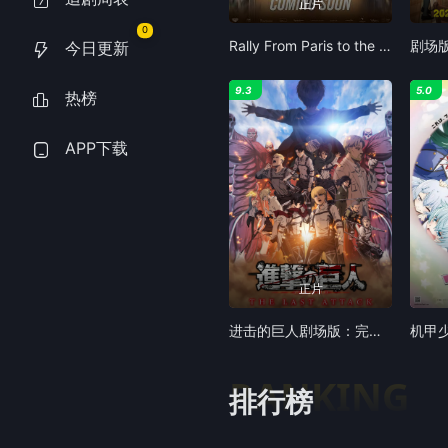
正片
0
Rally From Paris to the Pyramids
今日更新
9.3
5.0
热榜
APP下载
正片
进击的巨人剧场版：完结篇·最后的进击
RANKING
排行榜