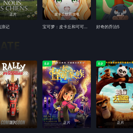
正片
皮卡丘软萌放电
正片
流浪记
宝可梦：皮卡丘和可可的冒险（普通话）
好奇的乔治5
DATE
5.0
5.0
正片
正片
正片