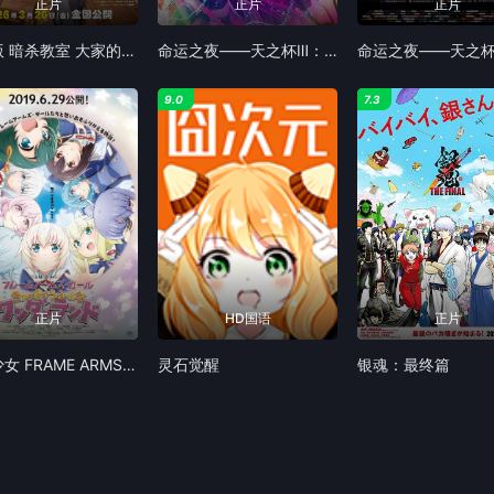
正片
正片
正片
剧场版 暗杀教室 大家的时间 劇場版 暗殺教室
命运之夜——天之杯Ⅲ：春之歌 劇場版
9.0
7.3
正片
HD国语
正片
机甲少女 FRAME ARMS GIRL～高高兴兴的幻境
灵石觉醒
银魂：最终篇