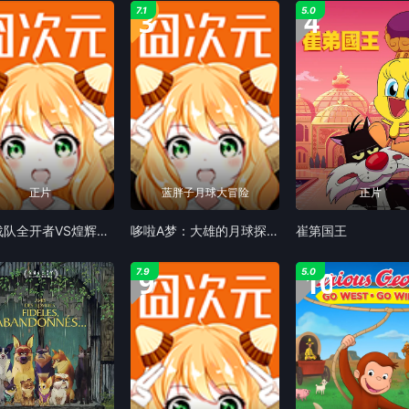
3
4
7.1
5.0
正片
蓝胖子月球大冒险
正片
机界战队全开者VS煌辉者VS前辈者
哆啦A梦：大雄的月球探险记（普通话）
崔第国王
9
10
7.9
5.0