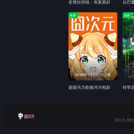
史努比特辑：有家真好
从巴
6.9
5.0
2026年04月01日上映
超级马力欧银河大电影
囧次元_囧