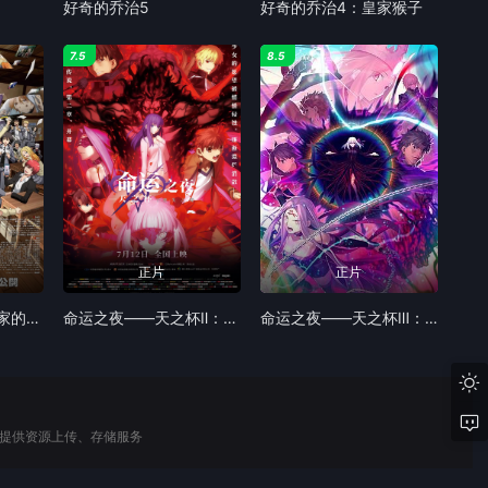
好奇的乔治5
好奇的乔治4：皇家猴子
7.5
8.5
正片
正片
剧场版 暗杀教室 大家的时间 劇場版 暗殺教室
命运之夜——天之杯Ⅱ：迷失之蝶 劇場版
命运之夜——天之杯Ⅲ：春之歌 劇場版
未提供资源上传、存储服务