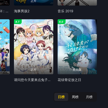
正片
正片
命运之夜——天之杯Ⅱ：迷失之蝶 劇場版
海豚男孩2
音乐 2019
8.7
6.0
正片
抢先版
请问您今天要来点兔子吗 Sing for You
花绿青绽放之日
日榜
周榜
月榜