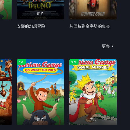
正片
正片
安娜的幻想冒险
从巴黎到金字塔的集会
更多
5.0
5.0
正片
正片