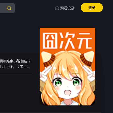
登录
观看记录
我的观影记录
暂无观看影片的记录
将在明年结束小智和皮卡
 4 月上线。《宝可梦
23 年 1 月 13
以及帕底亚地区的三只