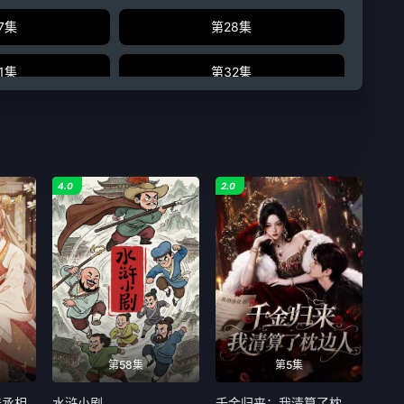
7集
第28集
1集
第32集
5集
第36集
9集
第40集
4.0
2.0
3集
第44集
7集
第48集
1集
第52集
5集
第56集
第58集
第5集
9集
第60集
养丞相
水浒小剧
千金归来：我清算了枕边人