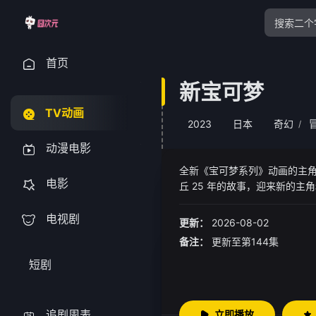
首页
新宝可梦
TV动画
2023
日本
奇幻
/
动漫电影
全新《宝可梦系列》动画的主角名
电影
丘 25 年的故事，迎来新的主角
系列》动画将在明年结束小智和皮
日在日本播出小智和皮卡丘旅程
电视剧
更新：
2026-08-02
最初的宝可梦们一起踏上激动
备注：
更新至第144集
短剧
追剧周表
立即播放