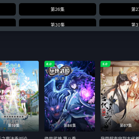
第26集
第2
第30集
第3
第34集
第3
第38集
第3
6.0
5.0
第42集
第4
第46集
第4
第50集
第5
第54集
第5
第19集
第86集
第67集
第58集
第5
子之魔法香对论
绝世武神 第八季
我带超市穿到古代