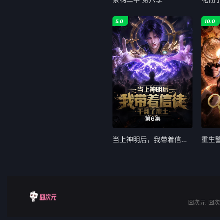
第61集
5.0
10.0
第65集
第69集
第73集
第77集
第6集
第81集
当上神明后，我带着信徒干翻了废土
第85集
第89集
囧次元_囧
第93集