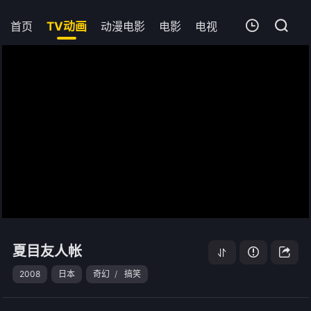
首页
TV动画
动漫电影
电影
电视剧
短剧
追剧
我的观影记录
夏目友人帐
HD国语版
清空
夏目友人帐
2008
日本
奇幻
/
搞笑