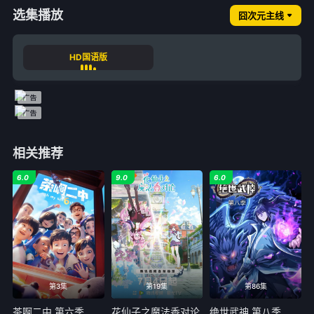
选集播放
囧次元主线
HD国语版
相关推荐
6.0
9.0
6.0
第3集
第19集
第86集
茶啊二中 第六季
花仙子之魔法香对论
绝世武神 第八季