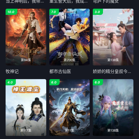
当上神明后，我带着信徒干翻了废土
重生警犬后，我成了名侦探？
穹庐下的魔女
10.0
7.0
3.0
第94集
第200集
第138集
牧神记
都市古仙医
娇娇的精分皇叔今天又吃醋了
4.0
6.0
6.0
第117集
第11集
第138集